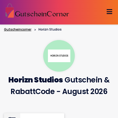
Skip
to
content
Gutscheincorner
>
Horizn Studios
Horizn Studios
Gutschein &
RabattCode - August 2026