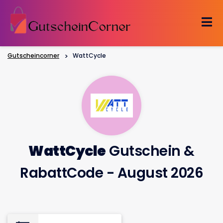
Skip
to
content
Gutscheincorner
>
WattCycle
WattCycle
Gutschein &
RabattCode - August 2026