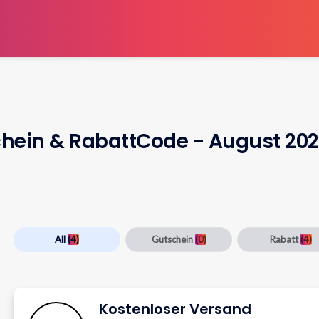
hein & RabattCode - August 20
All
(4)
Gutschein
(0)
Rabatt
(4)
Kostenloser Versand